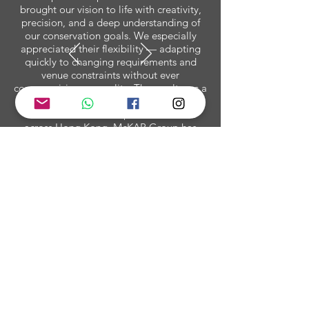
brought our vision to life with creativity,
precision, and a deep understanding of
our conservation goals. We especially
appreciated their flexibility — adapting
quickly to changing requirements and
venue constraints without ever
compromising on quality. The result was a
beautifully executed, engaging exhibition
that educated and inspired audiences
across Hong Kong. McKAB Group has
truly set a new benchmark for immersive
environmental storytelling.
聯絡我們
Enquiry@mckabhk.com