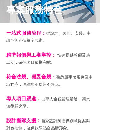
專案服務特色
一站式服務流程：
從設計、製作、安裝、申
請至後期保養全包辦。
精準報價與工期掌控：
快速提供報價及施
工期，確保項目如期完成。
符合法規、穩妥合規：
熟悉屋宇署規例及申
請程序，保障您的廣告不違規。
專人項目跟進：
由專人全程管理溝通，讓您
無後顧之憂。
設計團隊支援：
自家設計師提供創意提案與
對色控制，確保效果貼合品牌形象。